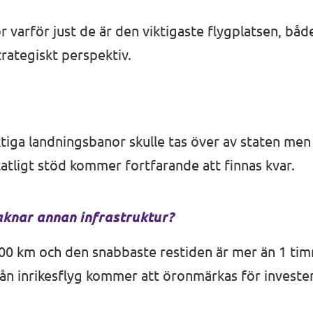
 varför just de är den viktigaste flygplatsen, båd
rategiskt perspektiv.
ier
ktiga landningsbanor skulle tas över av staten men
tatligt stöd kommer fortfarande att finnas kvar.
saknar annan infrastruktur?
100 km och den snabbaste restiden är mer än 1 ti
ån inrikesflyg kommer att öronmärkas för investeri