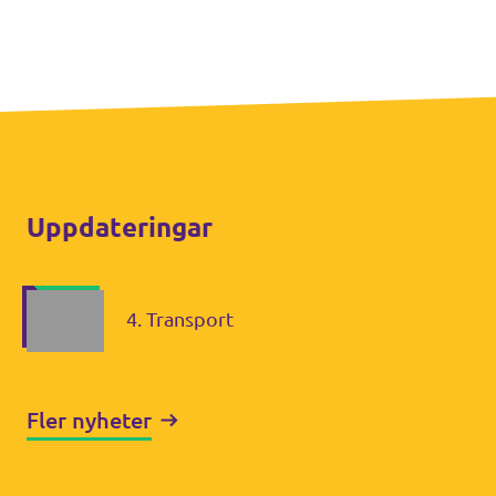
In English 🇬🇧
Våra stadgar
Uppdateringar
4. Transport
Fler nyheter