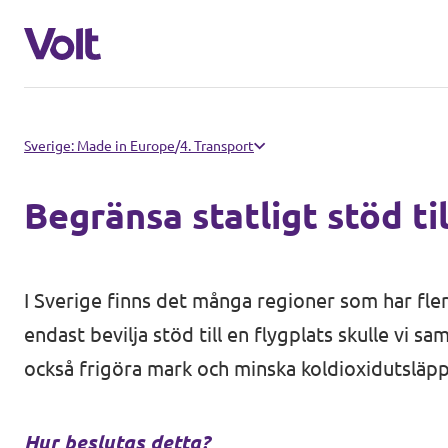
Välj ett språk
Sverige: Made in Europe
/
4. Transport
Svenska
Begränsa statligt stöd ti
Politik
Om Volt
I Sverige finns det många regioner som har fle
Regioner
endast bevilja stöd till en flygplats skulle vi s
Personer
Volt Stockholm
också frigöra mark och minska koldioxidutsläp
Volt Västra Götaland
Nyheter
Hur beslutas detta?