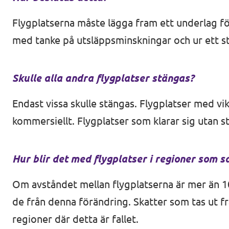
Agenda
Kommuner
Flygplatserna måste lägga fram ett underlag för
med tanke på utsläppsminskningar och ur ett st
Volt Stockholm
Volt Göteborg
Valet 2026
Skulle alla andra flygplatser stängas?
Volt Lund
Voltkompassen – valkompassen med alla part
Endast vissa skulle stängas. Flygplatser med vi
Volt Kävlinge
kommersiellt. Flygplatser som klarar sig utan s
Donera till oss
Volt Hässleholm
Volontärmöjligheter i Europa
Hur blir det med flygplatser i regioner som 
Om avståndet mellan flygplatserna är mer än 
de från denna förändring. Skatter som tas ut fr
Bli medlem
regioner där detta är fallet.