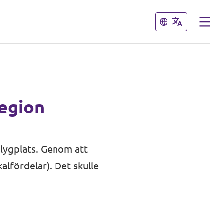
Stäng
Stäng
region
flygplats. Genom att
kalfördelar). Det skulle