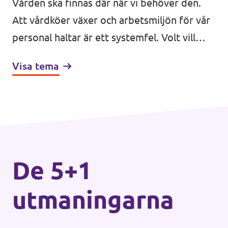
Vården ska finnas där när vi behöver den.
Att vårdköer växer och arbetsmiljön för vår
personal haltar är ett systemfel. Volt vill
flytta fokus till förebyggande vård,
Visa tema
garantera jämlik tillgång till vård och avlasta
systemet med digital samverkan.
De 5+1
utmaningarna