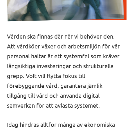
Agenda
Kommuner
Volt Stockholm
Vården ska finnas där när vi behöver den.
Volt Göteborg
Valet 2026
Att vårdköer växer och arbetsmiljön för vår
Volt Lund
personal haltar är ett systemfel som kräver
Voltkompassen – valkompassen med alla
långsiktiga investeringar och strukturella
Volt Kävlinge
partier
grepp. Volt vill flytta fokus till
Volt Hässleholm
Donera till oss
förebyggande vård, garantera jämlik
tillgång till vård och använda digital
Volontärmöjligheter i Europa
samverkan för att avlasta systemet.
Idag hindras alltför många av ekonomiska