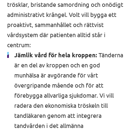
Bli medlem
trösklar, bristande samordning och onödigt
administrativt krångel. Volt vill bygga ett
proaktivt, sammanhållet och rättvist
vårdsystem där patienten alltid står i
In English 🇬🇧
centrum:
Våra stadgar
Jämlik vård för hela kroppen:
Tänderna
är en del av kroppen och en god
munhälsa är avgörande för vårt
övergripande mående och för att
förebygga allvarliga sjukdomar. Vi vill
radera den ekonomiska tröskeln till
tandläkaren genom att integrera
tandvården i det allmänna