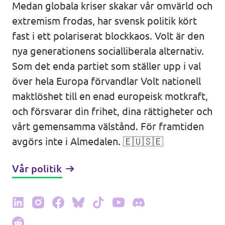
Medan globala kriser skakar vår omvärld och
Agenda
Kommuner
extremism frodas, har svensk politik kört
fast i ett polariserat blockkaos. Volt är den
Volt Stockholm
nya generationens socialliberala alternativ.
Som det enda partiet som ställer upp i val
Volt Göteborg
Valet 2026
över hela Europa förvandlar Volt nationell
Volt Lund
maktlöshet till en enad europeisk motkraft,
Voltkompassen – valkompassen med alla
och försvarar din frihet, dina rättigheter och
Volt Kävlinge
partier
vårt gemensamma välstånd. För framtiden
Volt Hässleholm
avgörs inte i Almedalen. 🇪🇺🇸🇪
Donera till oss
Vår politik
Volontärmöjligheter i Europa