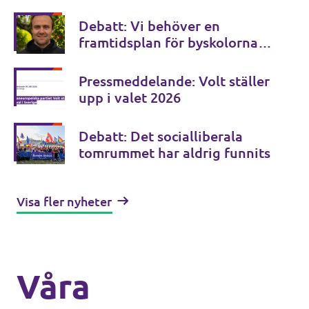
myndigheter? (Göteborgs-
Posten)
Debatt: Vi behöver en
framtidsplan för byskolorna
(NSD)
Pressmeddelande: Volt ställer
upp i valet 2026
Debatt: Det socialliberala
tomrummet har aldrig funnits
Visa fler nyheter
Våra