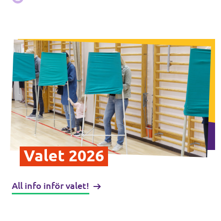
Bli medlem
In English 🇬🇧
Våra stadgar
Valet 2026
All info inför valet!