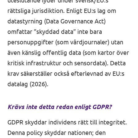
uteslutande lyder under svensk/EU:s
Bli medlem
rättsliga jurisdiktion. Enligt EU:s lag om
datastyrning (Data Governance Act)
omfattar ”skyddad data” inte bara
In English 🇬🇧
personuppgifter (som vårdjournaler) utan
Våra stadgar
även känslig offentlig data (som kartor över
kritisk infrastruktur och sensordata). Detta
krav säkerställer också efterlevnad av EU:s
datalag (2026).
Krävs inte detta redan enligt GDPR?
GDPR skyddar individens rätt till integritet.
Denna policy skyddar nationen; den