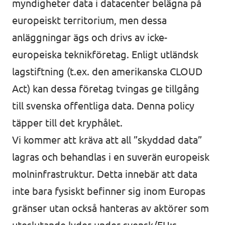
myndigheter data i datacenter belägna på
Agenda
Kommuner
europeiskt territorium, men dessa
anläggningar ägs och drivs av icke-
Volt Stockholm
europeiska teknikföretag. Enligt utländsk
Volt Göteborg
lagstiftning (t.ex. den amerikanska CLOUD
Valet 2026
Act) kan dessa företag tvingas ge tillgång
Volt Lund
Voltkompassen – valkompassen med alla
till svenska offentliga data. Denna policy
Volt Kävlinge
partier
täpper till det kryphålet.
Volt Hässleholm
Vi kommer att kräva att all ”skyddad data”
Donera till oss
lagras och behandlas i en suverän europeisk
Volontärmöjligheter i Europa
molninfrastruktur. Detta innebär att data
inte bara fysiskt befinner sig inom Europas
gränser utan också hanteras av aktörer som