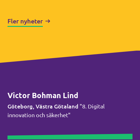
Fler nyheter
Victor Bohman Lind
Göteborg, Västra Götaland
"8. Digital
innovation och säkerhet"