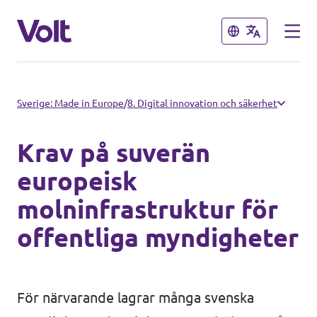
Stäng
Stäng
Välj ett språk
Sverige: Made in Europe
/
8. Digital innovation och säkerhet
Svenska
Krav på suverän
Politik
europeisk
molninfrastruktur för
Om Volt
Regioner
offentliga myndigheter
Personer
Volt Stockholm
Volt Västra Götaland
För närvarande lagrar många svenska
Nyheter