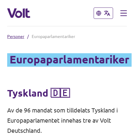
Stäng
Stäng
Personer
/
Europaparlamentariker
Välj ett språk
Europaparlamentariker
Svenska
Politik
Om Volt
Tyskland 🇩🇪
Regioner
Personer
Volt Stockholm
Av de 96 mandat som tilldelats Tyskland i
Europaparlamentet innehas tre av Volt
Volt Västra Götaland
Nyheter
Deutschland.