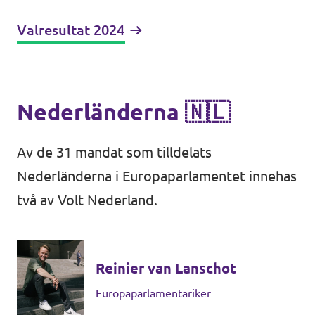
Bli medlem
Valresultat 2024
In English 🇬🇧
Nederländerna 🇳🇱
Våra stadgar
Av de 31 mandat som tilldelats
Nederländerna i Europaparlamentet innehas
två av Volt Nederland.
Reinier van Lanschot
Europaparlamentariker