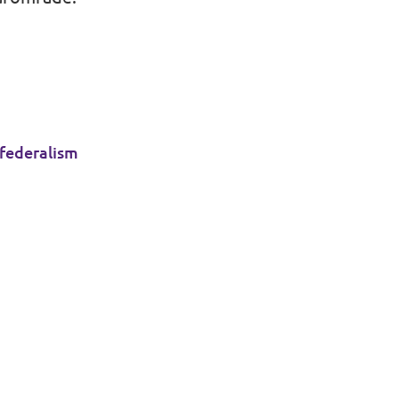
federalism
ier