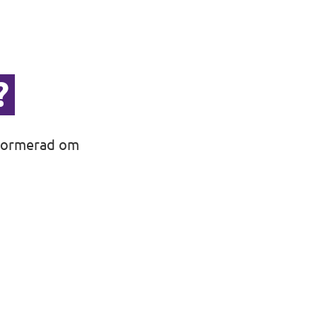
?
informerad om