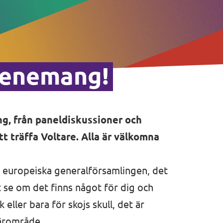
evenemang!
g, från paneldiskussioner och
t träffa Voltare. Alla är välkomna
en europeiska generalförsamlingen, det
t se om det finns något för dig och
 eller bara för skojs skull, det är
närområde.