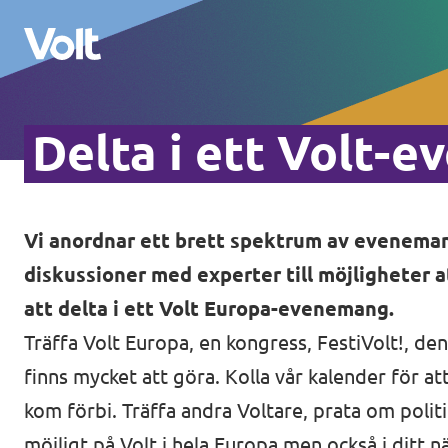
Delta i ett Volt-
Välj ett språk
Svenska
Vi anordnar ett brett spektrum av eveneman
Politik
diskussioner med experter till möjligheter at
Om Volt
att delta i ett Volt Europa-evenemang.
Regioner
Träffa Volt Europa, en kongress, FestiVolt!, d
Personer
Volt Stockholm
finns mycket att göra. Kolla vår kalender för at
kom förbi. Träffa andra Voltare, prata om politik
Volt Västra Götaland
Nyheter
möjligt på Volt i hela Europa men också i ditt 