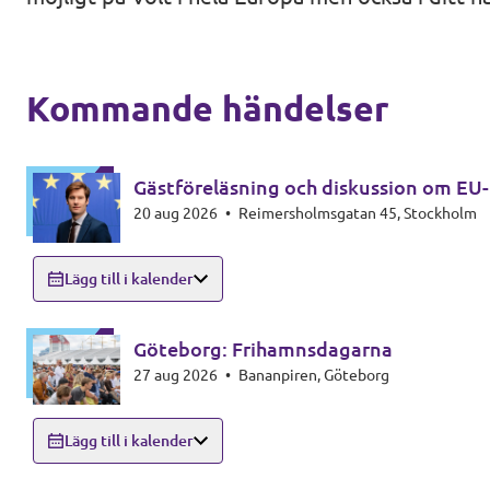
Agenda
Kommuner
Volt Stockholm
Kommande händelser
Volt Göteborg
Valet 2026
Gästföreläsning och diskussion om EU-
Volt Lund
20 aug 2026
•
Reimersholmsgatan 45, Stockholm
Voltkompassen – valkompassen med alla part
Volt Kävlinge
Donera till oss
Lägg till i kalender
Volt Hässleholm
Volontärmöjligheter i Europa
Göteborg: Frihamnsdagarna
27 aug 2026
•
Bananpiren, Göteborg
Lägg till i kalender
Bli medlem