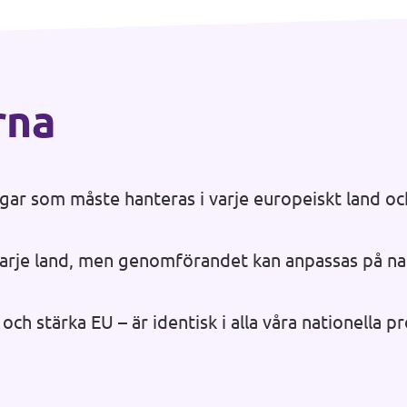
rna
ar som måste hanteras i varje europeiskt land oc
rje land, men genomförandet kan anpassas på natio
ch stärka EU – är identisk i alla våra nationella p