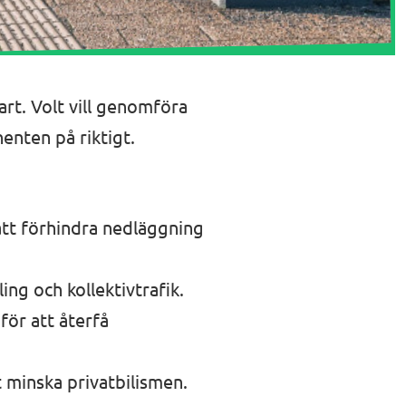
bart. Volt vill genomföra
nten på riktigt.
att förhindra nedläggning
ling och kollektivtrafik.
 för att återfå
t minska privatbilismen.