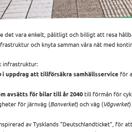
 det vara enkelt, pålitligt och billigt att resa håll
rastruktur och knyta samman våra nät med kontine
 infrastruktur:
o
i uppdrag att tillförsäkra samhällsservice
för 
vsätts för bilar till år 2040
till förmån för cyk
heter för järnväg (
Banverket
) och väg (
Vägverket
)
inspirerad av Tysklands ”Deutschlandticket”, för at