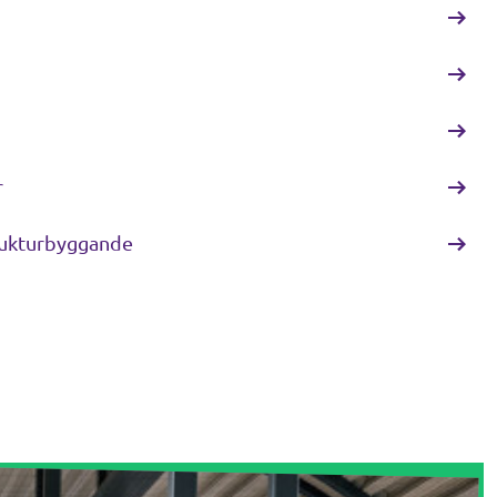
r
trukturbyggande