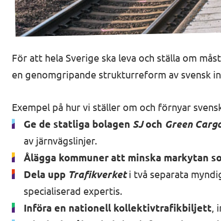
In English 🇬🇧
För att hela Sverige ska leva och ställa om måste
Våra stadgar
en genomgripande strukturreform av svensk inf
Exempel på hur vi ställer om och förnyar svensk
Ge de statliga bolagen
SJ
och
Green Carg
av järnvägslinjer.
Ålägga kommuner att minska markytan som a
Dela upp
Trafikverket
i två separata myndig
specialiserad expertis.
Införa en nationell kollektivtrafikbiljett
, 