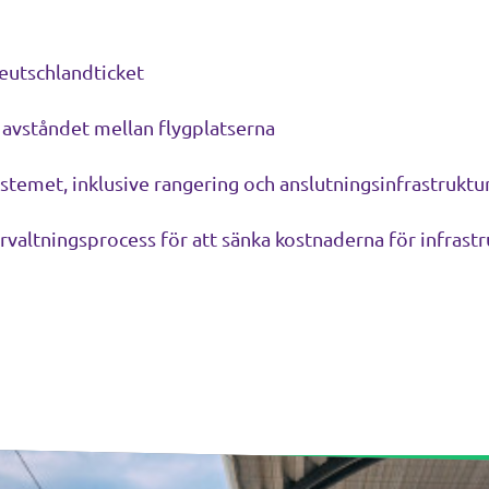
Deutschlandticket
å avståndet mellan flygplatserna
ystemet, inklusive rangering och anslutningsinfrastruktu
rvaltningsprocess för att sänka kostnaderna för infras