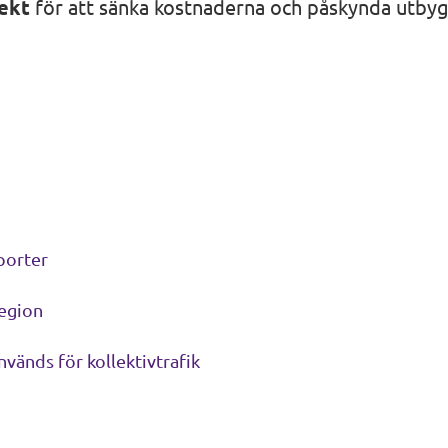
jekt
för att sänka kostnaderna och påskynda utby
porter
region
vänds för kollektivtrafik