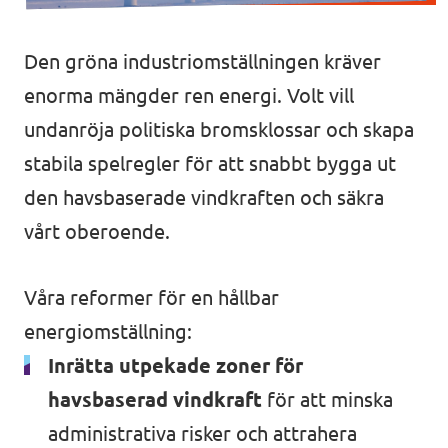
Agenda
Kommuner
Den gröna industriomställningen kräver
Volt Stockholm
enorma mängder ren energi. Volt vill
undanröja politiska bromsklossar och skapa
Volt Göteborg
Valet 2026
stabila spelregler för att snabbt bygga ut
Volt Lund
den havsbaserade vindkraften och säkra
Voltkompassen – valkompassen med alla
Volt Kävlinge
partier
vårt oberoende.
Volt Hässleholm
Donera till oss
Våra reformer för en hållbar
energiomställning:
Volontärmöjligheter i Europa
Inrätta utpekade zoner för
havsbaserad vindkraft
för att minska
administrativa risker och attrahera