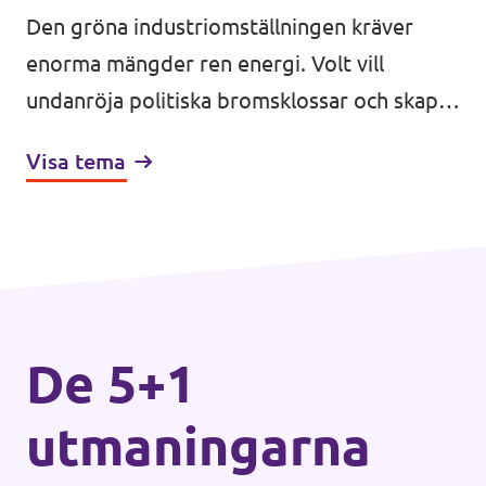
Den gröna industriomställningen kräver
enorma mängder ren energi. Volt vill
undanröja politiska bromsklossar och skapa
stabila spelregler för att snabbt bygga ut
Visa tema
den havsbaserade vindkraften och säkra
vårt oberoende.
De 5+1
utmaningarna