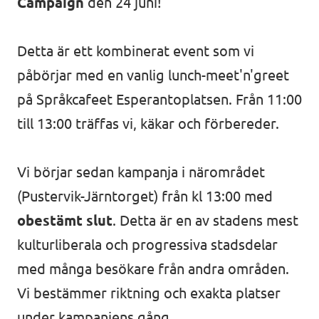
Campaign
Bli medlem
den 24 juni!
Detta är ett kombinerat event som vi
påbörjar med en vanlig lunch-meet'n'greet
In English 🇬🇧
på
Språkcafeet Esperantoplatsen
. Från 11:00
Våra stadgar
till 13:00 träffas vi, käkar och förbereder.
Vi börjar sedan kampanja i närområdet
(Pustervik-Järntorget) från kl 13:00 med
obestämt slut
. Detta är en av stadens mest
kulturliberala och progressiva stadsdelar
med många besökare från andra områden.
Vi bestämmer riktning och exakta platser
under kampanjens gång.