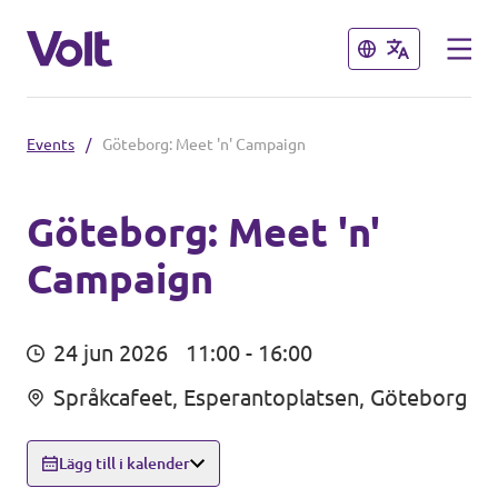
Stäng
Stäng
Events
/
Göteborg: Meet 'n' Campaign
Välj ett språk
Svenska
Göteborg: Meet 'n'
Campaign
Politik
Om Volt
Regioner
24 jun 2026
11:00 - 16:00
Personer
Språkcafeet, Esperantoplatsen, Göteborg
Volt Stockholm
Volt Västra Götaland
Lägg till i kalender
Nyheter