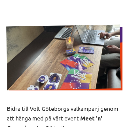
Agenda
Kommuner
Volt Stockholm
Volt Göteborg
Valet 2026
Volt Lund
Voltkompassen – valkompassen med alla
Volt Kävlinge
partier
Volt Hässleholm
Donera till oss
Volontärmöjligheter i Europa
Bidra till Volt Göteborgs valkampanj genom
att hänga med på vårt event
Meet 'n'