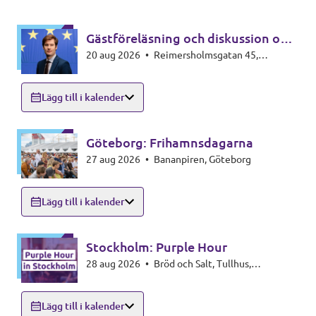
Gästföreläsning och diskussion om
20 aug 2026
•
Reimersholmsgatan 45,
EU-federalism
Stockholm
Lägg till i kalender
Göteborg: Frihamnsdagarna
27 aug 2026
•
Bananpiren, Göteborg
Lägg till i kalender
Stockholm: Purple Hour
28 aug 2026
•
Bröd och Salt, Tullhus,
Skeppsbron 3, Stockholm
Lägg till i kalender