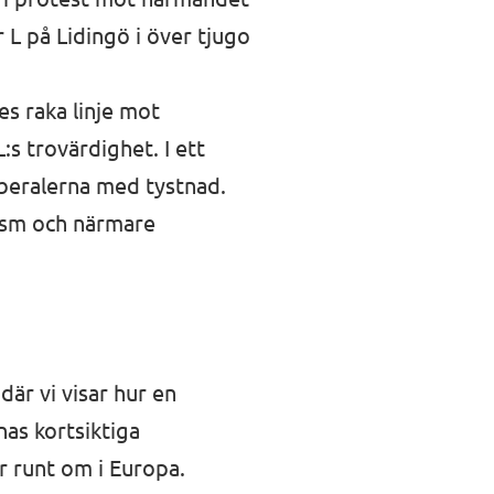
L på Lidingö i över tjugo
s raka linje mot
s trovärdighet. I ett
iberalerna med tystnad.
lism och närmare
är vi visar hur en
nas kortsiktiga
er runt om i Europa.