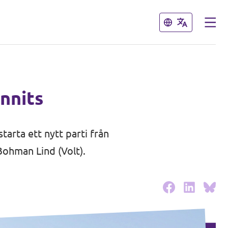
Stäng
Stäng
nnits
tarta ett nytt parti från
 Bohman Lind
(Volt).