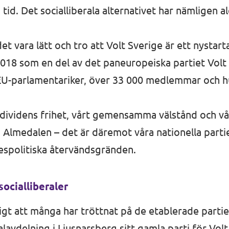
tid. Det socialliberala alternativet har nämligen al
et vara lätt och tro att Volt Sverige är ett nystar
018 som en del av det paneuropeiska partiet Volt 
EU-parlamentariker, över 33 000 medlemmar och hu
individens frihet, vårt gemensamma välstånd och vå
i Almedalen – det är däremot våra nationella partie
ikespolitiska återvändsgränden.
socialliberaler
dligt att många har tröttnat på de etablerade parti
lavdelning i Ljusnarsberg sitt gamla parti för Vol