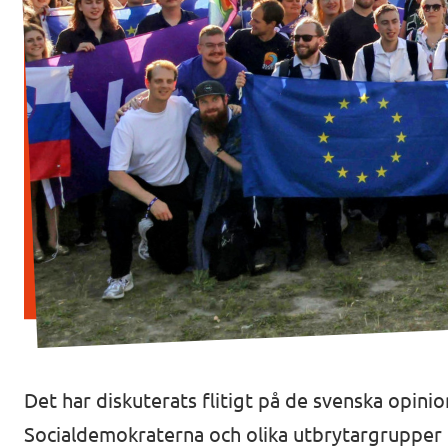
In English 🇬🇧
Våra stadgar
Det har diskuterats flitigt på de svenska opini
Socialdemokraterna och olika utbrytargrupper b