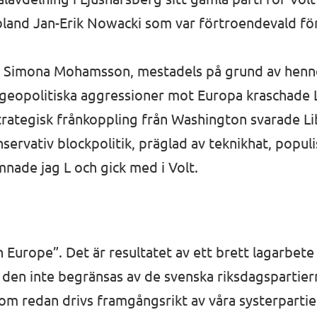
ibland
Jan-Erik Nowacki
som var förtroendevald för 
nas Simona Mohamsson, mestadels på grund av henne
geopolitiska aggressioner mot Europa kraschade L:
trategisk frånkoppling från Washington svarade L
onservativ blockpolitik, präglad av teknikhat, popu
ade jag L och gick med i Volt.
Europe”. Det är resultatet av ett brett lagarbete d
r den inte begränsas av de svenska riksdagspartier
som redan drivs framgångsrikt av våra systerparti