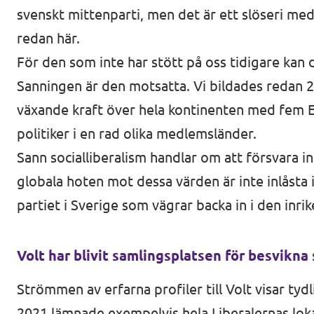
svenskt mittenparti, men det är ett slöseri med 
redan här.
För den som inte har stött på oss tidigare kan d
Sanningen är den motsatta. Vi bildades redan 2
växande kraft över hela kontinenten med fem 
politiker i en rad olika medlemsländer.
Sann socialliberalism handlar om att försvara 
globala hoten mot dessa värden är inte inlåsta 
partiet i Sverige som vägrar backa in i den inr
Volt har blivit samlingsplatsen för besvikna 
Strömmen av erfarna profiler till Volt visar ty
2021 lämnade exempelvis hela Liberalernas loka