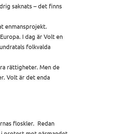
drig saknats – det finns
tat enmansprojekt.
Europa. I dag är Volt en
ndratals folkvalda
ra rättigheter. Men de
r. Volt är det enda
ernas floskler. Redan
t i protest mot närmandet