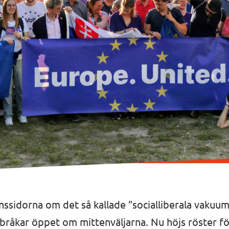
onssidorna om det så kallade ”socialliberala vakuum
råkar öppet om mittenväljarna. Nu höjs röster för 