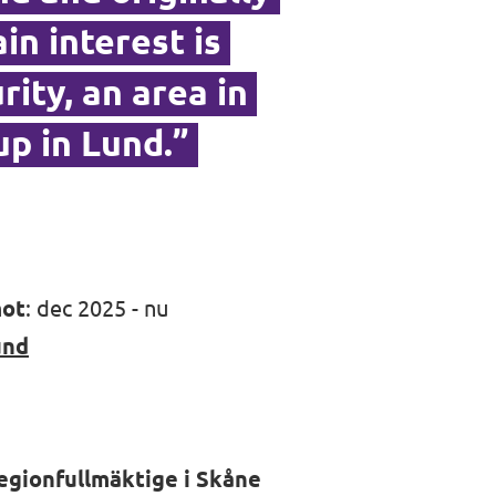
n interest is
ity, an area in
up in Lund.”
mot
: dec 2025 - nu
und
regionfullmäktige i Skåne