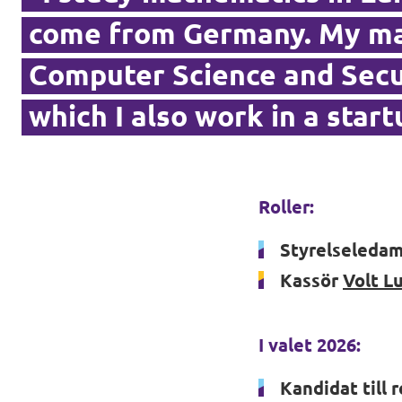
come from Germany. My mai
Computer Science and Secur
In English 🇬🇧
which I also work in a start
Våra stadgar
Roller:
Styrelseleda
Kassör
Volt L
I valet 2026:
Kandidat till 