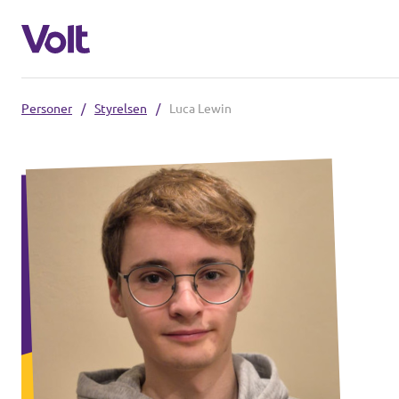
Personer
/
Styrelsen
/
Luca Lewin
Välj ett språk
Svenska
Politik
Om Volt
Regioner
Personer
Volt Stockholm
Volt Västra Götaland
Nyheter