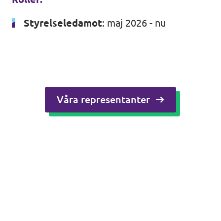
Bli medlem
Styrelseledamot
: maj 2026 - nu
In English 🇬🇧
Våra stadgar
Våra representanter