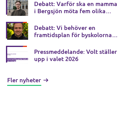
Debatt: Varför ska en mamma
i Bergsjön möta fem olika
myndigheter? (Göteborgs-
Posten)
Debatt: Vi behöver en
framtidsplan för byskolorna
(NSD)
Pressmeddelande: Volt ställer
upp i valet 2026
Fler nyheter