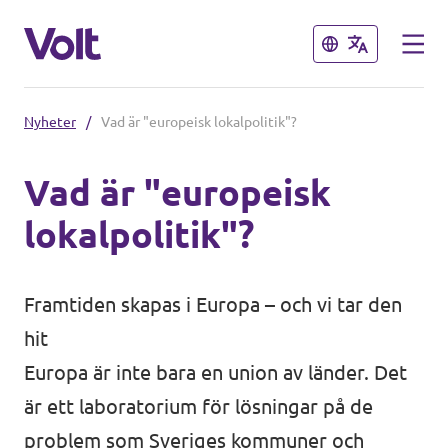
Stäng
Stäng
Nyheter
/
Vad är "europeisk lokalpolitik"?
Välj ett språk
Vad är "europeisk
Svenska
lokalpolitik"?
Politik
Om Volt
Framtiden skapas i Europa – och vi tar den
Regioner
hit
Personer
Volt Stockholm
Europa är inte bara en union av länder. Det
är ett laboratorium för lösningar på de
Volt Västra Götaland
Nyheter
problem som Sveriges kommuner och