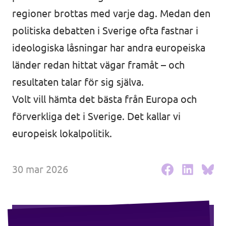
regioner brottas med varje dag. Medan den
Agenda
Kommuner
politiska debatten i Sverige ofta fastnar i
Volt Stockholm
ideologiska låsningar har andra europeiska
länder redan hittat vägar framåt – och
Volt Göteborg
Valet 2026
resultaten talar för sig själva.
Volt Lund
Volt vill hämta det bästa från Europa och
Voltkompassen – valkompassen med alla
Volt Kävlinge
partier
förverkliga det i Sverige. Det kallar vi
europeisk lokalpolitik.
Volt Hässleholm
Donera till oss
30 mar 2026
Volontärmöjligheter i Europa