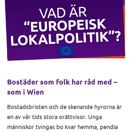
Bli medlem
In English 🇬🇧
Våra stadgar
Bostäder som folk har råd med –
som i Wien
Bostadsbristen och de skenande hyrorna är
en av vår tids stora orättvisor. Unga
människor tvingas bo kvar hemma, pendla