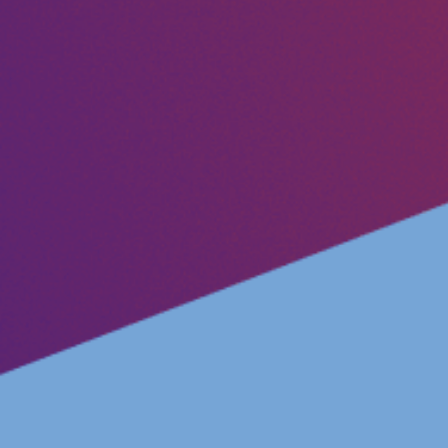
Bli medlem
In English 🇬🇧
Våra stadgar